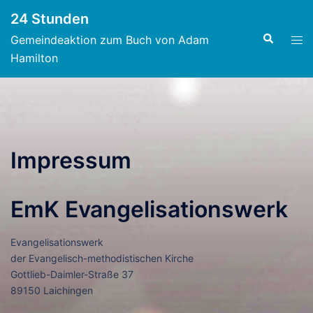
Zum
24 Stunden
Inhalt
Suche
Men
Gemeindeaktion zum Buch von Adam
springen
ums
Hamilton
Impressum
EmK Evangelisationswerk
Evangelisationswerk
der Evangelisch-methodistischen Kirche
Gottlieb-Daimler-Straße 37
89150 Laichingen