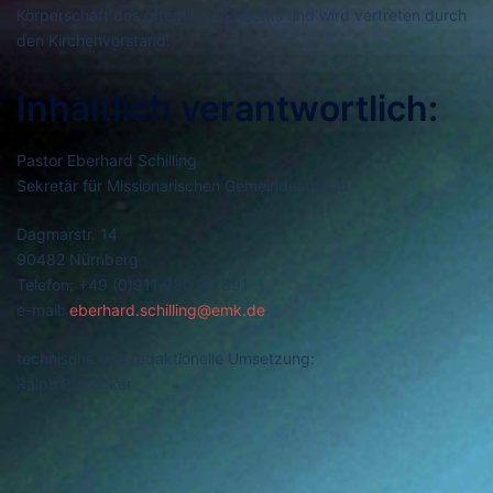
Körperschaft des öffentlichen Rechts und wird vertreten durch
den Kirchenvorstand.
Inhaltlich verantwortlich:
Pastor Eberhard Schilling
Sekretär für Missionarischen Gemeindeaufbau
Dagmarstr. 14
90482 Nürnberg
Telefon: +49 (0)911 980 30 891
e-mail:
eberhard.schilling@emk.de
technische und redaktionelle Umsetzung:
Ralph Purrucker