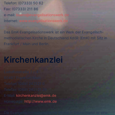
Telefon: (07333) 50 62
Fax: (07333) 211 86
e-mail:
buero@evangelisationswerk.de
Internet:
www.evangelisationswerk.de
Das EmK-Evangelisationswerk ist ein Werk der Evangelisch-
methodistischen Kirche in Deutschland KdöR (EmK) mit Sitz in
Frankfurt / Main und Berlin.
Kirchenkanzlei
Ludolfusstraße 2 – 4
60487 Frankfurt/Main
Telefon: (069) 242521 0
Telefax: (069) 242521 29
E-Mail:
kirchenkanzlei@emk.de
Homepage:
http://www.emk.de
Die Evangelisch-methodistische Kirche in Deutschland ist eine